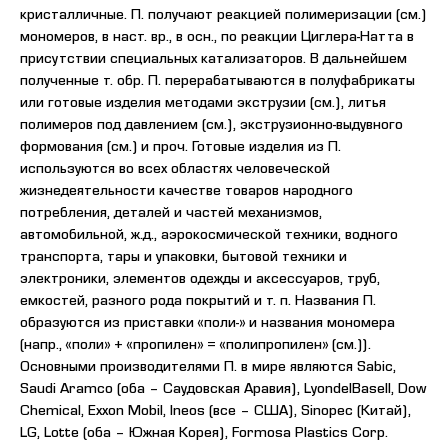
кристалличные. П. получают реакцией полимеризации (см.)
мономеров, в наст. вр., в осн., по реакции Циглера-Натта в
присутствии специальных катализаторов. В дальнейшем
полученные т. обр. П. перерабатываются в полуфабрикаты
или готовые изделия методами экструзии (см.), литья
полимеров под давлением (см.), экструзионно-выдувного
формования (см.) и проч. Готовые изделия из П.
используются во всех областях человеческой
жизнедеятельности качестве товаров народного
потребления, деталей и частей механизмов,
автомобильной, ж.д., аэрокосмической техники, водного
транспорта, тары и упаковки, бытовой техники и
электроники, элементов одежды и аксессуаров, труб,
емкостей, разного рода покрытий и т. п. Названия П.
образуются из приставки «поли-» и названия мономера
(напр., «поли» + «пропилен» = «полипропилен» (см.)).
Основными производителями П. в мире являются Sabic,
Saudi Aramco (оба – Саудовская Аравия), LyondelBasell, Dow
Chemical, Exxon Mobil, Ineos (все – США), Sinopec (Китай),
LG, Lotte (оба – Южная Корея), Formosa Plastics Corp.