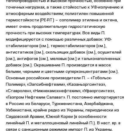
теплопроводностью и высокой прочностью, особенно при
точечных нагрузках, а также стойкостью к УФ-излучению и
атмосферным воздействиям; полиэтилен повышенной
термостойкости (PE-RT) – сополимер этилена и октена,
имеет очень продолжительную гидростатическую
прочность при высоких температурах. Все виды П.
модифицируются с помощью различных добавок: УФ-
стабилизаторов (см.), термостабилизаторов (см.),
антистатиков (см.), скользящих добавок (см.), осушителей
(см.), антифогов (см.), меловых (см.) и тальконаполненных
добавок (см.). Окрашивание П. производится в массе
белыми, черными и цветными суперконцентратами (см.).
Основные российские производители П. – «Тобольск-
Полимер», «Запсибнефтехим», «Казаньоргсинтез»,
«Ставролен», «Нижнекамскнефтехим», «Уфаоргсинтез»,
«Газпром Нефтехим Салават». П. постоянно импортируется
в Россию из Беларуси, Туркменистана, Азербайджана,
Узбекистана, крайне редко из Украины, периодически из
Саудовской Аравии, Южной Кореи (в оснобенности
линейный П. и металлоценовый линейный П.). В наст. вр. в
связи с санкционным режимом импорт П. из Украины,