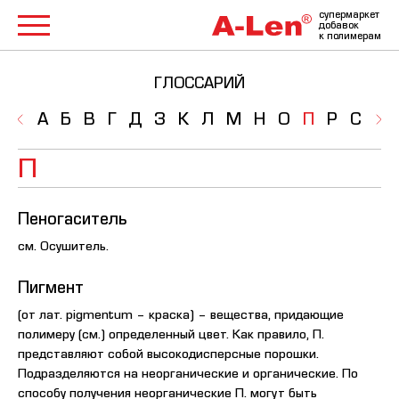
супермаркет
добавок
к полимерам
ГЛОССАРИЙ
А
Б
В
Г
Д
З
К
Л
М
Н
О
П
Р
С
Т
П
Пеногаситель
см. Осушитель.
Пигмент
(от лат. pigmentum – краска) – вещества, придающие
полимеру (см.) определенный цвет. Как правило, П.
представляют собой высокодисперсные порошки.
Подразделяются на неорганические и органические. По
способу получения неорганические П. могут быть