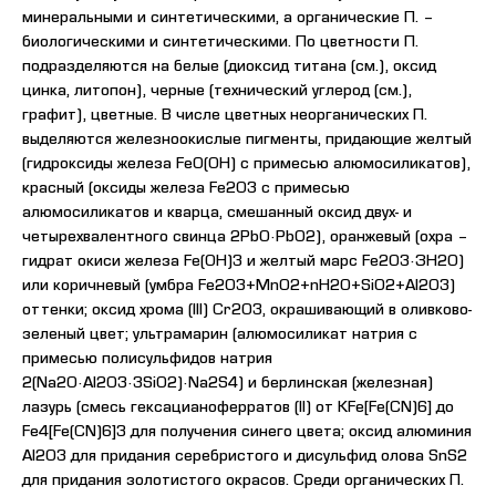
минеральными и синтетическими, а органические П. –
биологическими и синтетическими. По цветности П.
подразделяются на белые (диоксид титана (см.), оксид
цинка, литопон), черные (технический углерод (см.),
графит), цветные. В числе цветных неорганических П.
выделяются железноокислые пигменты, придающие желтый
(гидроксиды железа FeO(OH) с примесью алюмосиликатов),
красный (оксиды железа Fe2O3 с примесью
алюмосиликатов и кварца, смешанный оксид двух- и
четырехвалентного свинца 2PbO·PbO2), оранжевый (охра –
гидрат окиси железа Fe(OH)3 и желтый марс Fe2O3·ЗН2O)
или коричневый (умбра Fe2O3+MnO2+nH2O+SiO2+Al2O3)
оттенки; оксид хрома (III) Cr2O3, окрашивающий в оливково-
зеленый цвет; ультрамарин (алюмосиликат натрия с
примесью полисульфидов натрия
2(Na2O·Al2O3·3SiO2)·Na2S4) и берлинская (железная)
лазурь (смесь гексацианоферратов (II) от KFe[Fe(CN)6] до
Fe4[Fe(CN)6]3 для получения синего цвета; оксид алюминия
Al2O3 для придания серебристого и дисульфид олова SnS2
для придания золотистого окрасов. Среди органических П.