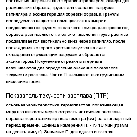
состоит из нагревателя с термоконтроллером, камеры для
размещения образца, грузов для создания нагрузки,
капилляра и эксикатора для обрезки образца. Гранулы
исследуемого вещества помещаются в камеру и
придавливаются грузом, после чего камера разогревается,
образец расплавляется, и за счет давления груза расплав
продавливается вертикально вниз через капилляр, после
прохождения которого кристаллизуется за счет
охлаждения окружающим воздухом и обрезается
эксикатором. Полученные отрезки материала
взвешиваются для определения значения показателя
текучести расплава. Часто П. называют «экструзионным
вискозиметром».
Показатель текучести расплава (ПТР)
основная характеристика термопластов, показывающая
меру его вязкости через скорость истечения расплава
образца через капилляр пластометра (см.) за стандартный
период времени. Единица измерения П. – г/10 мин (грамм
на десять минут). Значение П. для одного и того же