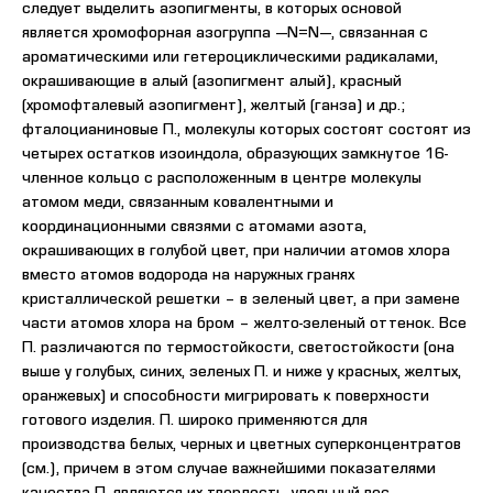
следует выделить азопигменты, в которых основой
является хромофорная азогруппа —N=N—, связанная с
ароматическими или гетероциклическими радикалами,
окрашивающие в алый (азопигмент алый), красный
(хромофталевый азопигмент), желтый (ганза) и др.;
фталоцианиновые П., молекулы которых состоят состоят из
четырех остатков изоиндола, образующих замкнутое 16-
членное кольцо с расположенным в центре молекулы
атомом меди, связанным ковалентными и
координационными связями с атомами азота,
окрашивающих в голубой цвет, при наличии атомов хлора
вместо атомов водорода на наружных гранях
кристаллической решетки – в зеленый цвет, а при замене
части атомов хлора на бром – желто-зеленый оттенок. Все
П. различаются по термостойкости, светостойкости (она
выше у голубых, синих, зеленых П. и ниже у красных, желтых,
оранжевых) и способности мигрировать к поверхности
готового изделия. П. широко применяются для
производства белых, черных и цветных суперконцентратов
(см.), причем в этом случае важнейшими показателями
качества П. являются их твердость, удельный вес,