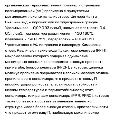
органический термопластичный полимер, получаемый
полимеризацией (см.) пропилена в присутствии
металлокомплексных катализаторов Циглера-Натта.
Внешний вид – порошок или полупрозрачные гранулы.
Удельный вес – 0,92-0,93 г/см3, насыпная плотность 0,4-
0,5 г/см3, температура размягчения – 130-160°С,
плавления – 140-175°С, переработки – 200-280°С.
Чувствителен к УФ-излучению и кислороду. Химически
стоек. Различают такие виды П., как гомополимеры (PP-H),
макромолекулы которого содержат одинаковые
мономерные звенья, что определяет высокую прочность
при изгибе; блок-сополимеры (PPCP), в которых цепочка
молекул пропилена прерывается цепочкой молекул этилен-
пропиленового сополимера, что придает готовому П.
высокую ударопрочность, эластичность, стойкость к
низким температурам и термостабильность; стат-
сополимеры, или рандом-сополимеры (PP-R, PPRC), которые
также сочетают в составе этиленовые звенья, но
структура имеет более высокую степень кристалличности,
что придает этому виду П. наибольшую механическую