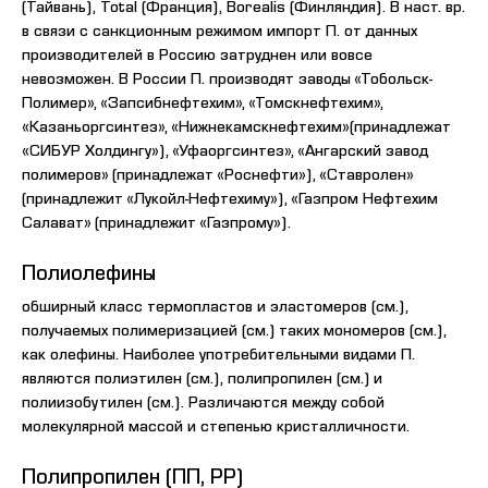
(Тайвань), Total (Франция), Borealis (Финляндия). В наст. вр.
в связи с санкционным режимом импорт П. от данных
производителей в Россию затруднен или вовсе
невозможен. В России П. производят заводы «Тобольск-
Полимер», «Запсибнефтехим», «Томскнефтехим»,
«Казаньоргсинтез», «Нижнекамскнефтехим»(принадлежат
«СИБУР Холдингу»), «Уфаоргсинтез», «Ангарский завод
полимеров» (принадлежат «Роснефти»), «Ставролен»
(принадлежит «Лукойл-Нефтехиму»), «Газпром Нефтехим
Салават» (принадлежит «Газпрому»).
Полиолефины
обширный класс термопластов и эластомеров (см.),
получаемых полимеризацией (см.) таких мономеров (см.),
как олефины. Наиболее употребительными видами П.
являются полиэтилен (см.), полипропилен (см.) и
полиизобутилен (см.). Различаются между собой
молекулярной массой и степенью кристалличности.
Полипропилен (ПП, PP)