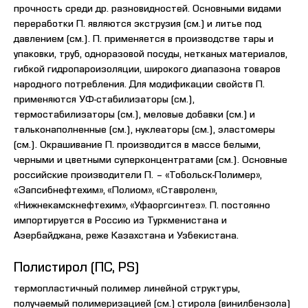
прочность среди др. разновидностей. Основными видами
переработки П. являются экструзия (см.) и литье под
давлением (см.). П. применяется в производстве тары и
упаковки, труб, одноразовой посуды, нетканых материалов,
гибкой гидропароизоляции, широкого диапазона товаров
народного потребления. Для модификации свойств П.
применяются УФ-стабилизаторы (см.),
термостабилизаторы (см.), меловые добавки (см.) и
тальконаполненные (см.), нуклеаторы (см.), эластомеры
(см.). Окрашивание П. производится в массе белыми,
черными и цветными суперконцентратами (см.). Основные
российские производители П. – «Тобольск-Полимер»,
«Запсибнефтехим», «Полиом», «Ставролен»,
«Нижнекамскнефтехим», «Уфаоргсинтез». П. постоянно
импортируется в Россию из Туркменистана и
Азербайджана, реже Казахстана и Узбекистана.
Полистирол (ПС, PS)
термопластичный полимер линейной структуры,
получаемый полимеризацией (см.) стирола (винилбензола)