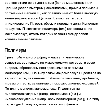
соответствии со ступенчатым (более медленным) или
цепным (более быстрым) механизмами, причем полимеры,
полученные цепной П., как правило, имеют более высокую
молекулярную массу. Цепная П. включает в себя
инициирование П., рост, обрыв и передачу цепи. Конечным
продуктом П. являются полимеры (см.) как соединения
макромолекул, атомы которых связаны между собой
ковалентными связями.
Полимеры
(греч. πολύ – много, µέρος – часть) – химические
вещества, состоящие из макромолекул, которые, в свою
очередь, образованы повторяющимися звеньями
мономеров (см.). По типу связи макромолекул П. делятся на
термопласты, связанные слабыми силами ван- дер-Вальса,
и реактопласты, связанные с помощью химических связей.
По длине цепочек макромолекул П. делятся на
высокомолекулярные (напр., сополимеры (см.) и
низкомолекулярные (напр., воск полимерный (см.)). По типу
структуры П. подразделяются на аморфные и