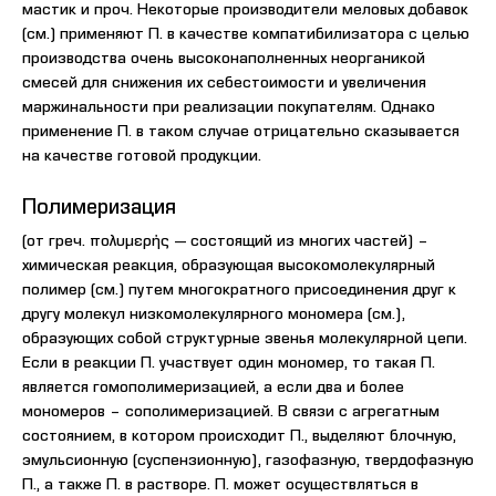
мастик и проч. Некоторые производители меловых добавок
(см.) применяют П. в качестве компатибилизатора с целью
производства очень высоконаполненных неорганикой
смесей для снижения их себестоимости и увеличения
маржинальности при реализации покупателям. Однако
применение П. в таком случае отрицательно сказывается
на качестве готовой продукции.
Полимеризация
(от греч. πολυμερής — состоящий из многих частей) –
химическая реакция, образующая высокомолекулярный
полимер (см.) путем многократного присоединения друг к
другу молекул низкомолекулярного мономера (см.),
образующих собой структурные звенья молекулярной цепи.
Если в реакции П. участвует один мономер, то такая П.
является гомополимеризацией, а если два и более
мономеров – сополимеризацией. В связи с агрегатным
состоянием, в котором происходит П., выделяют блочную,
эмульсионную (суспензионную), газофазную, твердофазную
П., а также П. в растворе. П. может осуществляться в