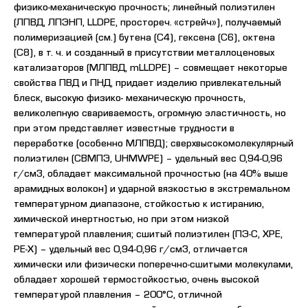
физико-механическую прочность; линейный полиэтилен
(ЛПВД, ЛПЭНП, LLDPE, простореч. «стрейч»), получаемый
полимеризацией (см.) бутена (С4), гексена (С6), октена
(С8), в т. ч. и созданный в присутствии металлоценовых
катализаторов (МЛПВД, mLLDPE) – совмещает некоторые
свойства ПВД и ПНД, придает изделию привлекательный
блеск, высокую физико- механическую прочность,
великолепную свариваемость, огромную эластичность, но
при этом представляет известные трудности в
переработке (особенно МЛПВД); сверхвысокомолекулярный
полиэтилен (СВМПЭ, UHMWPE) – удельный вес 0,94-0,96
г/см3, обладает максимальной прочностью (на 40% выше
арамидных волокон) и ударной вязкостью в экстремальном
температурном диапазоне, стойкостью к истиранию,
химической инертностью, но при этом низкой
температурой плавления; сшитый полиэтилен (ПЭ-С, XPE,
PE-X) – удельный вес 0,94-0,96 г/см3, отличается
химически или физически поперечно-сшитыми молекулами,
обладает хорошей термостойкостью, очень высокой
температурой плавления – 200°С, отличной