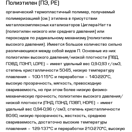
Полиэтилен (ПЭ, PE)
органический термопластичный полимер, получаемый
полимеризацией (см.) этилена в присутствии
металлокомплексных катализаторов Циглера-Натта
(полиэтилен низкого или среднего давления) или
пероксидов по радикальному механизму (полиэтилен
высокого давления). Имеется большое количество сильно
различающихся между собой видов П. Основные из них:
полиэтилен высокого давления/низкой плотности (ПВД,
ПЭВД, ПЭНП, LDPE) – имеет удельный вес 0,9-0,93 г/см3,
степень кристалличности 50-65, низкую температуру
плавления – 100-115°С и переработки – 140-220°С,
высокую прозрачность, мягкость, превосходную
свариваемость, но при этом более низкую физико-
механическую прочность; полиэтилен высокого давления/
низкой плотности (ПНД, ПЭНД, ПЭВП, HDPE) – имеет
удельный вес 0,94-0,96 г/см3, степень кристалличности
80-90, низкую прозрачность, жесткость, среднюю
свариваемость, достаточно высокие температуры
плавления – 129-137°С и переработки 210-270°C, высокую