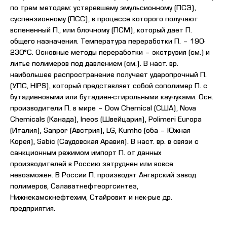
по трем методам: устаревшему эмульсионному (ПСЭ),
суспензионному (ПСС), в процессе которого получают
вспененный П., или блочному (ПСМ), который дает П.
общего назначения. Температура переработки П. – 190-
230°С. Основные методы переработки – экструзия (см.) и
литье полимеров под давлением (см.). В наст. вр.
наибольшее распространение получает ударопрочный П.
(УПС, HIPS), который представляет собой сополимер П. с
бутадиеновыми или бутадиен-стирольными каучуками. Осн.
производители П. в мире – Dow Chemical (США), Nova
Chemicals (Канада), Ineos (Швейцария), Polimeri Europa
(Италия), Sanpor (Австрия), LG, Kumho (оба – Южная
Корея), Sabic (Саудовская Аравия). В наст. вр. в связи с
санкционным режимом импорт П. от данных
производителей в Россию затруднен или вовсе
невозможен. В России П. производят Ангарский завод
полимеров, Салаватнефтеоргсинтез,
Нижнекамскнефтехим, Стайровит и нек-рые др.
предприятия.