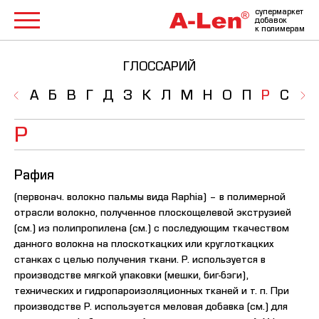
супермаркет
добавок
к полимерам
ГЛОССАРИЙ
А
Б
В
Г
Д
З
К
Л
М
Н
О
П
Р
С
Т
Р
Рафия
(первонач. волокно пальмы вида Raphia) – в полимерной
отрасли волокно, полученное плоскощелевой экструзией
(см.) из полипропилена (см.) с последующим ткачеством
данного волокна на плоскоткацких или круглоткацких
станках с целью получения ткани. Р. используется в
производстве мягкой упаковки (мешки, биг-бэги),
технических и гидропароизоляционных тканей и т. п. При
производстве Р. используется меловая добавка (см.) для